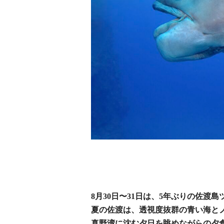
8月30日〜31日は、5年ぶりの
佐渡島
夏の佐渡は、透視度抜群の青い海と
真野湾に沈む夕日を眺めながらの夕