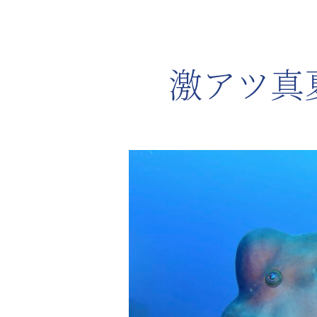
激アツ
真