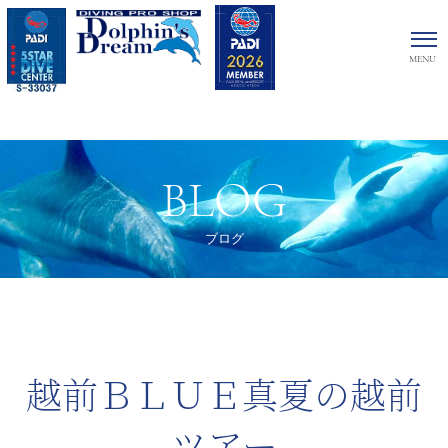
BLOG
ブログ
越前ＢＬＵＥ
真夏の越前
ツアー