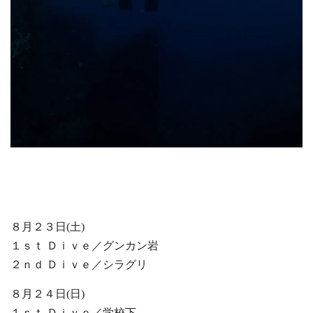
８月２３日(土)
１ｓｔ Ｄｉｖｅ／グンカン岩
２ｎｄ Ｄｉｖｅ／シラグリ
８月２４日(日)
１ｓｔ Ｄｉｖｅ／学校下