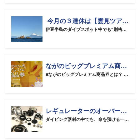
今月の３連休は【雲見ツアー】へ！
伊豆半島のダイブスポット中でも“別格の地形ポイント”として知られる西伊豆・雲見
ながのビッグプレミアム商品券、当店で使えます！
■ながのビッグプレミアム商品券とは？ 国の「重点支援地方交付金」を活用し、長野市民の皆様を対象に発行される、プレミアム率50%のお得な商品券です。（10,000円で15,000円分のお買い物が可能です！）参照：ながのビッグプレミアム商品券 公式サイト 長野市からの広報や申し込みハガキですでにご存じの方も多いかと思いますが、いよいよ令和8年3月2日（月）より申し込みが開始されます。 この「ながのビッグプレミアム商品券」は、ドルフィンズドリームでもすべてのお支払いにご使用いただけます！ 【利用可能な券種】 ・大型店・中小店共通券 ・中小店専用券 ※すべての券種がご利用可能です 【対象商品】 ドルフィンズドリームで取り扱っているツアー、ダイビング器材、ライセンス講習など、すべてが商品券の利用対象となります。高額な器材や講習も、この機会なら実質33%オフ（プレミアム分でお得）に！ [商品券のお申込期間]令和8年3月2日（月）～ 令和8年3月31日（火）まで [商品券のご利用期間]令和8年4月27日（月）～ 令和8年8月31日（月）まで 取扱店は、下記の公式サイトから検索可能です。取扱加盟店検索はこちら ちなみに、ドルフィンズドリームを探す際は…… 分類： 小売業 業種： スポーツ用品小売業 エリア： 古牧・三輪・吉田・若槻で検索していただくと、スムーズに見つかります！ こちらの商品にもご利用いただけます！ お得なこの機会に、ぜひ皆様のダイビングライフにお役立てください。ご利用を心よりお待ちしております！
レギュレーターのオーバーホールは必要？頻度と理由を解説
ダイビング器材の中でも、命を預ける一番大切なものの一つ、それが レギュレーター です。 「年に数回しか潜っていないから大丈夫」「前回出してからあまり使ってない」 そんなふうに思っていませんか？実はこれ、油断の元なのです。 ■ 使っていなくても、劣化は進みます レギュレーターの内部にはゴム製のＯリングやバルブシートなど、時間の経過で劣化しやすいパーツが多く使われています。たとえ潜る機会が少なくても、 ✔︎ ゴムが硬くなる✔︎ 弾性が落ちる✔︎ 小さな隙間からエア漏れする などのリスクは時間とともに進行します。 また、水分や塩分が残ったままだと、内部の金属パーツにも悪影響が出ることがあります。つまり 「使っていないから安心」は間違い なのです。 ■ オーバーホールをするメリット 〜安心して潜るために〜 一般的には“１年に１回、または１００ダイブごとのオーバーホール”が推奨されています。年間１００本以上潜る方は限られるかと思いますので、基本的には１年に１回のペースが目安となりますね！ 定期的にオーバーホールをすると、 ✔︎ 呼吸が軽く、快適になる✔︎ エア漏れやフリーフローなどのトラブル予防✔︎ 器材の寿命が伸びる✔︎ 安心して海に潜れる といったメリットがあります。安全なダイビングのためには、海の中でトラブルが起こる前に、安心して使える器材をしっかり準備しておくことが大切です。 ◎ 今だけ！ レギュレーターオーバーホール“ちょい得”キャンペーン開催中！ （〜３／２２受付分まで） 期間中に レギュレーター（１ｓｔ／２ｎｄステージ＋オクトパス一式）のオーバーホール をご依頼いただくと、通常は有料の 残圧計スイベル部のオーバーホール（￥２,７５０） を 無料サービス！いたします。 ※交換用Oリング代などの有償パーツ費用は別途必要です。※オーバーホールには通常 ３週間〜１ヶ月程度 お預かりしますので、ご予定のある方はお早めにご依頼ください。 ■ 安全で快適なダイビングを 安心して海に潜るためには、器材のメンテナンスが不可欠です。特にレギュレーターは、いつでも快適に呼吸できる状態を保つことが命に直結します。 この機会にぜひ、定期的な点検・オーバーホールで安全意識をアップデートしませんか？ ご相談・お申し込みは、ドルフィンズドリームまでお気軽に！ キャンペーンについてはこちらをご確認ください！