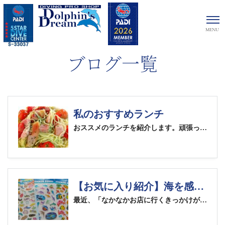
ブログ一覧
私のおすすめランチ
おススメのランチを紹介します。頑張って紹介しているので長文ですが最後まで読んでもらえると嬉しいです。 お店は冬季限定の『カキのパスタグラタン』がとっても有名＆大人気の【公園のベンチ】。長野市松代町のR403沿いにあるレストランです。長野インターからは車で5分くらいでしょうか。 こちらのレストランは何を頼んでも美味しくて、ランチタイムはいつも混みあっています。電話での予約も可能なので時間がタイトな場合は事前に問い合わせをしていただくのが確実です。 そんな中でも私のおすすめは、・平日限定ランチメニュー・仲良しさんと一緒に、が前提で・もう、何も考えずおすすめメニューを頂けると三拍子揃った(?)、月替わりのランチメニューの中でも二人でシェアして頂くペアランチです。サラダ・ピッツァ・パスタ・プチデザート・ドリンクがセットになっているメニューです。 少し前のメニューになりますが私が実際に頼んだ例をご紹介します。 写真：サラダ
【お気に入り紹介】海を感じる「ぷくぷくシール」のご案内
最近、「なかなかお店に行くきっかけがなくて……」というお声をいただくことがあります。そこで、お店の雰囲気を少しでも身近に感じていただけるよう、私のお気に入りアイテムを定期的にお伝えしていくことにしました！ 「これ可愛い！」「欲しい！」と思った方は、メールやSNSからの「お取り置き依頼」も大歓迎です。お気軽にご連絡くださいね。 今回の主役は、「ぷくぷくシール（海の仲間たち）」です！ 見てください、このボリューム！今回入荷したのは、ウミウシが主役の「アクアプラネット」や、イルカたちが泳ぐ「ラブリーメモリーズ」など、海の人気者が詰まったシリーズです。 ぷっくりとした立体感が、たまらなく可愛いんです。ダイビングのログブックをデコレーションしたり、バディのログページにちょこんと貼ってあげたりと、使い道はいろいろ。1mmほどの厚みがある樹脂製なので、多少の水濡れなら平気なのも嬉しいポイントです。 ドロップみたいにツヤツヤで、眺めているだけでも楽しくなってきます。実はパッケージの裏には、シールの仲間たちの名前や説明も載っているんですよ。 カラフルな魚たちを眺めているだけで、海の中にいるような楽しい気分になってきますよね。 黒背景のアイテムに貼ると、シールの色がパッと鮮やかに引き立ちます！私は愛用しているReFa（リファ）のハートブラシのケースをデコレーションしてみました。漆黒のケースがまるで夜の海のようで、お魚がキラキラ泳いでいるみたいですよね。自分の持ち物に少し貼るだけで、「自分だけのオリジナルアイテム」に早変わり。樹脂製でぷっくりしているので、手に持ったときの手触りも楽しいですよ。 黒い背景に貼ると、色がパッと映えてさらに素敵ですよ。私は愛用している「ReFa（リファ）のハートブラシ」のケースに貼ってカスタマイズしています！ 【数量限定】お試しプレゼント！ 店頭には、実際に手にとってご覧いただける見本用のシートもご用意しています。「自分の持ち物に合うか試してみたい」という方には、お一人様１枚(１シートではありません)を差し上げていますので、ぜひスタッフに声をかけてくださいね。 ReFaハートブラシ 外部リンクが開きます