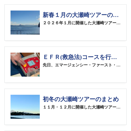
新春１月の大瀬崎ツアーのまとめ
２０２６年１月に開催した大瀬崎ツアーでの撮影画像のまとめです
ＥＦＲ(救急法)コースを行いました！
先日、エマージェンシー・ファースト・レスポンス（EFR＝救急法）コースを開催しました 今回ご参加いただいたのは、ダイブマスターコースを控えた3名様。 コロナ禍の影響もあり、前回の受講から間が空いてしまっていた方もいらっしゃいましたが、最新のeラーニング内容を確認しながら、一次ケア・二次ケアのフルコースでしっかり復習していただきました EFRでは、事故や急病の際に一般の方が最初に行うべき一次ケア（心肺蘇生・AED・止血など）と、医療従事者に引き継ぐまでの二次ケア（病気やケガの手当てなど）を、実践的に学びます。 「もしも」の時に動ける知識と自信、大切ですね 次回の開催は、２月１１日(水・祝)を予定しています #efr #救急法 #padi #長野ダイビング #ドルフィンズドリーム
初冬の大瀬崎ツアーのまとめ
１１月・１２月に開催した大瀬崎ツアーでの撮影画像のまとめです