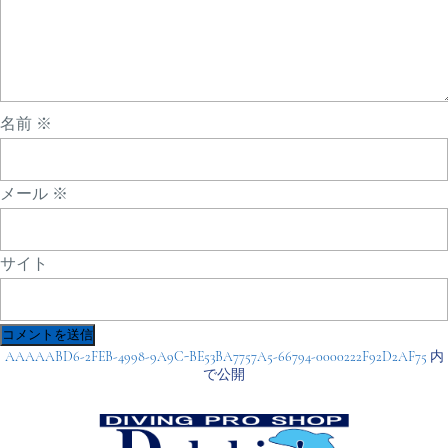
名前
※
メール
※
サイト
投
AAAAABD6-2FEB-4998-9A9C-BE53BA7757A5-66794-0000222F92D2AF75
内
稿
で公開
ナ
ビ
ゲ
ー