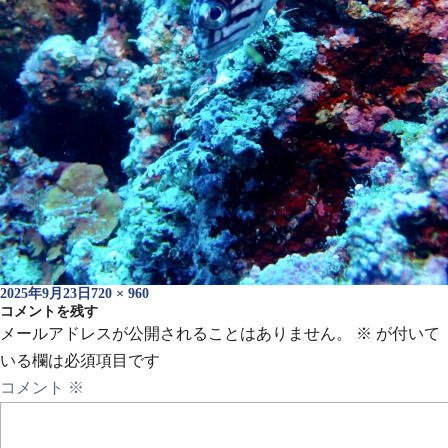
投
フ
2025年9月23日
720 × 960
稿
コメントを残す
ル
日:
サ
メールアドレスが公開されることはありません。
※
が付いて
イ
いる欄は必須項目です
ズ
コメント
※