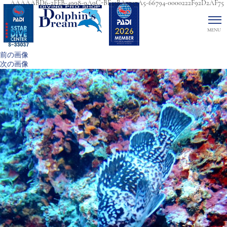
AAAAABD6-2FEB-4998-9A9C-BE53BA7757A5-66794-0000222F92D2AF75
前の画像
次の画像