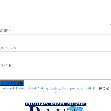
名前
※
メール
※
サイト
投
508E71FF-F868-4E7F-B3FD-6C992A14B057-66794-0000222F778F1EB9
内で公
稿
開
ナ
ビ
ゲ
ー