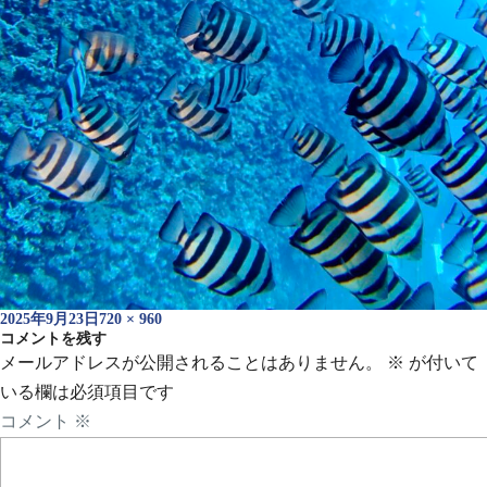
投
フ
2025年9月23日
720 × 960
稿
コメントを残す
ル
日:
サ
メールアドレスが公開されることはありません。
※
が付いて
イ
いる欄は必須項目です
ズ
コメント
※