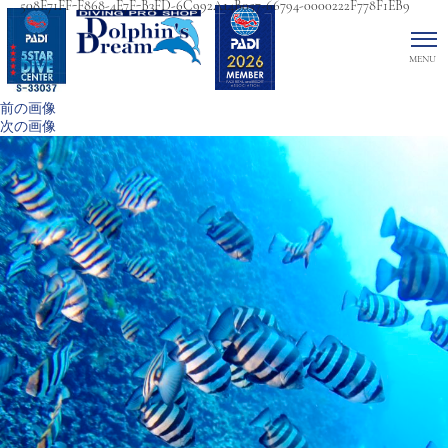
508E71FF-F868-4E7F-B3FD-6C992A14B057-66794-0000222F778F1EB9
前の画像
次の画像