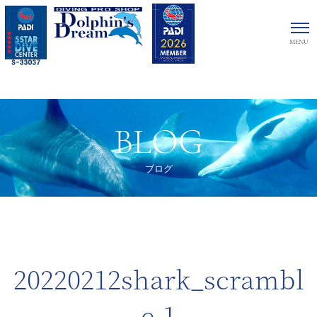
BLOG
ブログ
20220212shark_scrambl
e-1