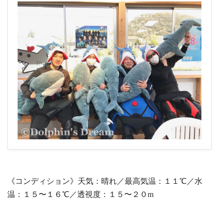
《コンディション》天気：晴れ／最高気温：１１℃／水
温：１５〜１６℃／透視度：１５〜２０m