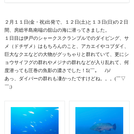
２月１１日(金・祝)出発で、１２日(土)と１３日(日)の２日
間、房総半島南端の舘山の海に潜ってきました。
１日目は伊戸のシャークスクランブルでのダイビング、サ
メ（ドチザメ）はもちろんのこと、アカエイやコブダイ、
巨大なクエなどの大物がグッちゃりと群れていて、更にシ
ョウサイフグの群れやメジナの群れなどが入り乱れて、何
度潜っても圧巻の魚影の濃さでした！Σ(￣。￣ﾉ)ﾉ
あっ、ダイバーの群れも凄かったですけどね。。。(￣▽
￣;)