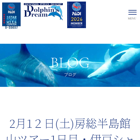
BLOG
ブログ
2月1２日(土)房総半島館
山ツアー1日目・伊戸シャ