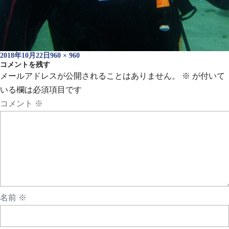
投
フ
2018年10月22日
960 × 960
稿
コメントを残す
ル
日:
サ
メールアドレスが公開されることはありません。
※
が付いて
イ
いる欄は必須項目です
ズ
コメント
※
名前
※