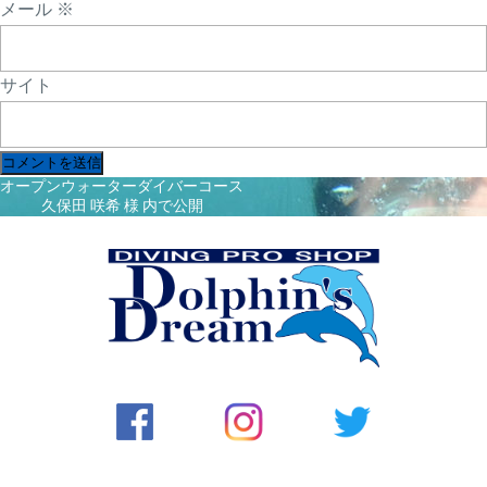
メール
※
サイト
投
オープンウォーターダイバーコース
稿
久保田 咲希 様
内で公開
ナ
ビ
ゲ
ー
シ
ョ
ン