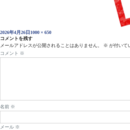
投
フ
2026年4月26日
1000 × 650
稿
コメントを残す
ル
日:
サ
メールアドレスが公開されることはありません。
※
が付いて
イ
コメント
※
ズ
名前
※
メール
※