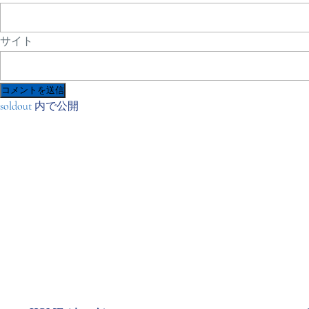
サイト
投
soldout
内で公開
稿
ナ
ビ
ゲ
ー
シ
ョ
ン