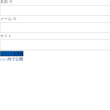
名前
※
メール
※
サイト
投
ryu1
内で公開
稿
ナ
ビ
ゲ
ー
シ
ョ
ン