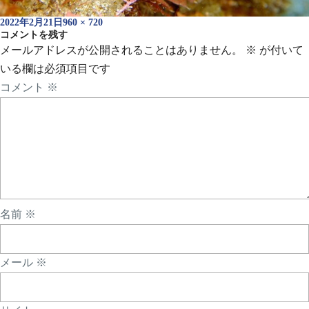
投
フ
2022年2月21日
960 × 720
稿
コメントを残す
ル
日:
サ
メールアドレスが公開されることはありません。
※
が付いて
イ
いる欄は必須項目です
ズ
コメント
※
名前
※
メール
※