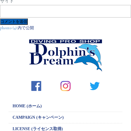
サイト
投
phonto (4)
内で公開
稿
ナ
ビ
ゲ
ー
シ
ョ
ン
HOME (ホーム)
CAMPAIGN
(キャンペーン)
LICENSE
(ライセンス取得)