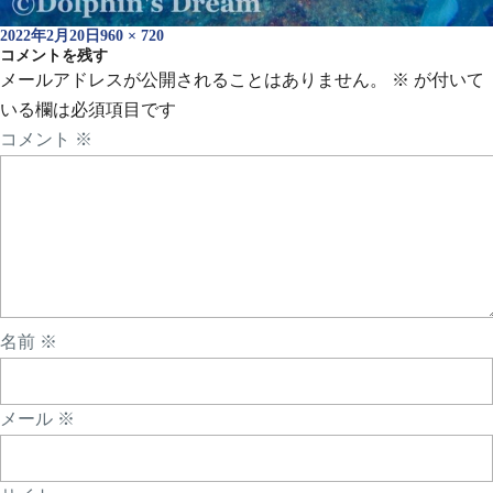
投
フ
2022年2月20日
960 × 720
稿
コメントを残す
ル
日:
サ
メールアドレスが公開されることはありません。
※
が付いて
イ
いる欄は必須項目です
ズ
コメント
※
名前
※
メール
※