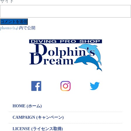
サイト
投
phonto (14)
内で公開
稿
ナ
ビ
ゲ
ー
シ
ョ
ン
HOME (ホーム)
CAMPAIGN
(キャンペーン)
LICENSE
(ライセンス取得)