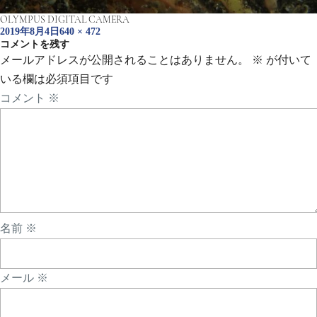
OLYMPUS DIGITAL CAMERA
投
フ
2019年8月4日
640 × 472
稿
コメントを残す
ル
日:
サ
メールアドレスが公開されることはありません。
※
が付いて
イ
いる欄は必須項目です
ズ
コメント
※
名前
※
メール
※