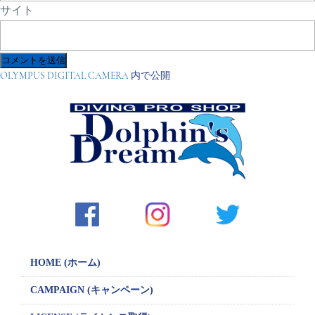
サイト
投
OLYMPUS DIGITAL CAMERA
内で公開
稿
ナ
ビ
ゲ
ー
シ
ョ
ン
HOME (ホーム)
CAMPAIGN
(キャンペーン)