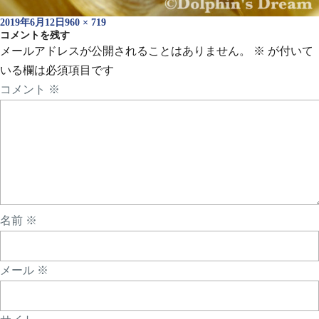
投
フ
2019年6月12日
960 × 719
稿
コメントを残す
ル
日:
サ
メールアドレスが公開されることはありません。
※
が付いて
イ
いる欄は必須項目です
ズ
コメント
※
名前
※
メール
※