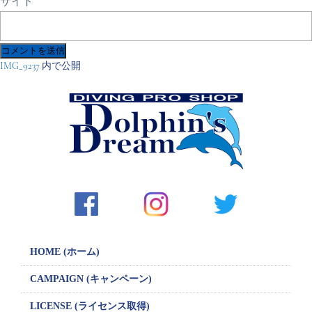
サイト
投
IMG_9237
内で公開
稿
ナ
ビ
ゲ
ー
シ
ョ
ン
HOME (ホーム)
CAMPAIGN
(キャンペーン)
LICENSE
(ライセンス取得)