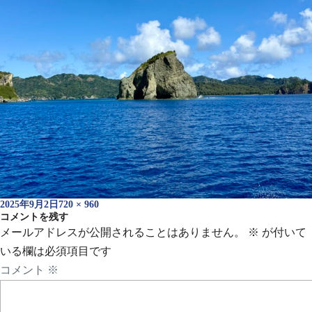
投
フ
2025年9月2日
720 × 960
稿
コメントを残す
ル
日:
サ
メールアドレスが公開されることはありません。
※
が付いて
イ
いる欄は必須項目です
ズ
コメント
※