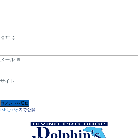
名前
※
メール
※
サイト
投
IMG_1287
内で公開
稿
ナ
ビ
ゲ
ー