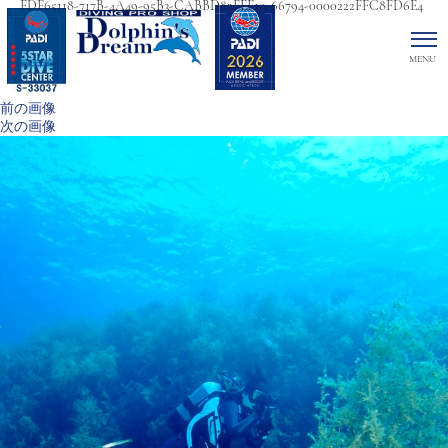
FDF65118-717B-4A49-95B3-CABBD82FEF10-66794-0000222FFC8FD6E4
前の画像
次の画像