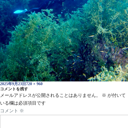
投
フ
2025年9月23日
720 × 960
稿
コメントを残す
ル
日:
サ
メールアドレスが公開されることはありません。
※
が付いて
イ
いる欄は必須項目です
ズ
コメント
※