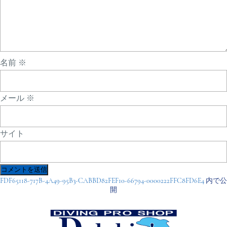
名前
※
メール
※
サイト
投
FDF65118-717B-4A49-95B3-CABBD82FEF10-66794-0000222FFC8FD6E4
内で公
稿
開
ナ
ビ
ゲ
ー