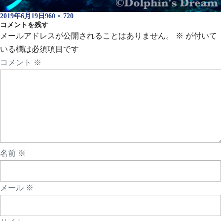
投
フ
2019年6月19日
960 × 720
稿
コメントを残す
ル
日:
サ
メールアドレスが公開されることはありません。
※
が付いて
イ
いる欄は必須項目です
ズ
コメント
※
名前
※
メール
※