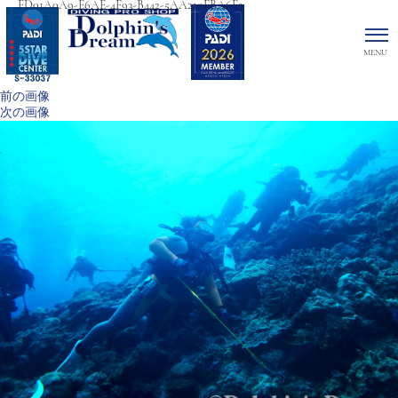
FD01A0A9-E6AE-4F93-B442-5AA210EBA6F2
前の画像
次の画像