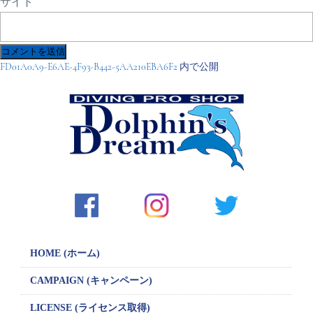
サイト
投
FD01A0A9-E6AE-4F93-B442-5AA210EBA6F2
内で公開
稿
ナ
ビ
ゲ
ー
シ
ョ
ン
HOME (ホーム)
CAMPAIGN
(キャンペーン)
LICENSE
(ライセンス取得)