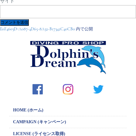
サイト
投
E0F4603D-A087-4D65-8A32-B17342C40CB0
内で公開
稿
ナ
ビ
ゲ
ー
シ
ョ
ン
HOME (ホーム)
CAMPAIGN
(キャンペーン)
LICENSE
(ライセンス取得)