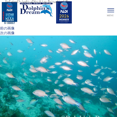
E0F4603D-A087-4D65-8A32-B17342C40CB0
前の画像
次の画像