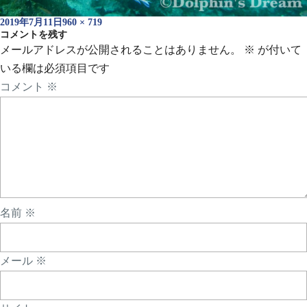
投
フ
2019年7月11日
960 × 719
稿
コメントを残す
ル
日:
サ
メールアドレスが公開されることはありません。
※
が付いて
イ
いる欄は必須項目です
ズ
コメント
※
名前
※
メール
※