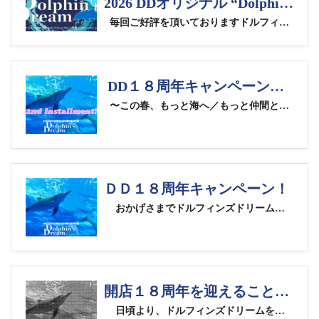
2026 DDオリジナル “Dolphin Circlee”ドライ&コットンTシャツご注文受付中！
毎回ご好評を頂いておりますドルフィンズドリームオリジナルTシャツを今年も販売いたします！ 今回は、過去に制作したオリジナルＴシャツで最も人気が高かっく、再販のリクエストも多くいただいていた“Dolphin Circlee”デザインで、ご好評をいただいている厚地のコットンＴシャツ（5.6オンス ハイクオリティーＴシャツ）、ドライＴシャツは前回までのシルキータッチドライＴシャツから変更し、コストパフォーマンスに優れ、カラーバリエーションも豊富なドライＴシャツ（4.1オンス ドライアスレチックＴシャツ）の２種類のＴシャツを制作します。また小柄な女性用にガールズサイズ、キッズサイズのご注文も受け付けます。 Ｔシャツのカラーは、昨年同様に各アイテムの全カラーをご指定いただけます。 メーカーのリンクを開いて、アイテムごとのカラー見本をご確認ください。 ※メーカーの在庫状況によっては、ご希望いただいたカラーを承れない場合があります。 ※プリント色は指定できません。Ｔシャツのカラーによってはプリントが埋もれてしまう場合がありますので、プリントが映えるＴシャツカラーをお選びください。 Ｔシャツの前面、左胸にはＤＤのロゴ、バックプリントにはDDロゴと波をモチーフにしたサークルを配いました。波間には１０頭のイルカが隠れていますので見つけてみてください。 受注分のみの販売となります。ご注文の締め切りは８月１２日(水)ご注文受付分までとさせていただきます。 以下のURLよりコットンTシャツ、ドライTシャツそれぞれのチラシをダウンロードしていただけます。ご確認の上、タイプ/カラー/サイズをご指定の上ご注文ください。 2026 DDオリジナル“Dolphin’s line Tシャツのチラシ一括ダウンロード 【2026 DDオリジナル“Dolphin Circle”4.1ozドライTシャツ】 快適に過ごせる４.１オンスの厚み、多機能でありながらコスパ抜群のライトな価格と豊富なカラー展開を兼ね備えた、アクティブシーンに欠かせないドラＴシャツ。 価格:3,300円(消費税込) 2枚以上ご購入の方は、1枚当り3,000円(消費税込) 2026 DDオリジナル“Dolphin Circle”4.1オンス ドライアスレチックＴシャツのチラシ アダルトサイズ 全４０色のカラー見本はこちらから ※迷彩柄の選択は不可 キッズサイズ 全４０色のカラー見本はこちらから 【2026 DDオリジナル“Dolphin Circle”5.6ozコットンTシャツ】 着心地や素材感にこだわった上質なTシャツを探している人のための1枚。 “よれない”“透けない”“長持ちする”という3大要素を兼ね備えた綿Tシャツです。 価格:3,740円(消費税込) 2枚以上ご購入の方は、1枚当り3,400円(消費税込) 2026 DDオリジナル“Dolphin Circle”5.6オンス ハイクオリティーＴシャツのチラシ アダルトサイズ 全６１色のカラー見本はこちらから ガールズサイズ 全３１色のカラー見本はこちらから ご注文の受付は８月１２日(水)まで！ お電話、メール、ＬＩＮＥでもご注文をお受けします。 タイプ（コットンＴシャツorドライＴシャツ）とご希望のサイズ、ご希望のカラーおよび、それぞれのご希望枚数をお知らせください！ (注：ＬＩＮＥでご注文される方は、ＤＤのグループＬＩＮＥでは無く、栗田宛のラインにお送りください) 沢山の皆様のご注文、お待ちしております！！
DD１８周年キャンペーン【第２弾】スタート！
〜この春、もっと海へ／もっと仲間と／もっとステップアップ〜 ドルフィンズドリームはおかげさまで、開店１８周年。 第１弾に続き、**ＤＤ１８周年キャンペーン【第２弾】**を開催いたします！！ 今回は．．． ✔︎ これから始める方へ ✔︎ 仲間を増やしたい方へ ✔︎ ステップアップしたい方へ それぞれに向けた【3本立て】です。 ◎１８周年キャンペーン第２弾 その１ 春のダイバースタートキャンペーン！ 春は、ダイビングを始めるベストシーズン。 今なら―― ✔︎ 重器材レンタル無料 ✔︎ スーツレンタル無料 ✔︎ ６月末までに取得可能 徐々に水中も温かくなる季節、夏前に余裕を持ってライセンス取得ができます。 「やってみたいな」と思っていた方へ。今が、一番始めやすいタイミングです。
ＤＤ１８周年キャンペーン！
おかげさまでドルフィンズドリームも先日２月８日で、開店１８周年を迎えることができました！ これを記念し、以下のキャンペーンを開催いたしますので、ぜひご利用ください！！ ◎１８周年キャンペーンその１ 西伊豆大瀬崎ツアー“格安”キャンペーン！！ ツアー開催日程： 《１》２０２６年２月２１日(土)朝出発 ２月２１日(土)〜２２日(日) ※ツアー詳細はこちら 《２》２０２６年３月２８日(土)朝出発 ３月２８日(土)〜２９日(日) ※ツアー詳細はこちら 《３》２０２６年４月４日(土)朝出発 ４月４日(土)〜５日(日) ※ツアー詳細はこちら 既に、ツアースケジュール等でお知らせしていますが、２月〜４月の期間で開催する全３回の朝出発１泊２日大瀬崎ツアーについて、通常のツアー代から３,０００円割り引きの“格安”価格にてご提供いたします。 ２月〜３月の大瀬崎は、冬の澄んだ海で水中世界が鮮明に見える絶好のシーズン！ カエルアンコウやタツノオトシゴなど人気のマクロ生物をじっくり観察でき、キアンコウやマトウダイ、時には激レアな深海魚との遭遇も！Σ（ﾟдﾟlll） さらに運が良ければ、湾内に住み着くアオウミガメにも出会えるかも！？ 観光シーズン前で海は空いているので、透明度の良い水中をのんびりゆったり楽しめる、この季節ならではの贅沢なダイビングを満喫できます。 １月の大瀬崎ツアーのまとめブログ もちろんクラブＤＤメンバー割引も適用されますので、アドバンスランク以上のメンバーの方は、ツアー代が２万円代でご参加いただけますよ
開店１８周年を迎えることができました！
日頃より、ドルフィンズドリームをご愛顧いただき、有難うございますm(_ _)m 本日、２月８日でドルフィンズドリームは、開店１８周年を迎える事が出来ました。 これも偏に、日頃より当店を支えてくださっている多くのお客様をはじめ、ドルフィンズドリームに携わっていただいている全ての皆様のおかげと、心より感謝いたしております。 折しも、今季最強といわれる寒波に日本列島が覆われていて、ダイビングをイメージしにくいような寒い日が続いていますが、季節は春に向かっており、伊豆では間も無く河津桜も咲き始めます。 １９年目のこの一年も、より多くの皆様と共にダイビングを楽しめるよう頑張ってまいります。 今後とも変わらぬご愛顧を賜りますよう宜しくお願い申し上げます。 ドルフィンズドリーム スタッフ一同