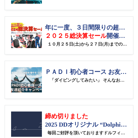
年に一度、３日間限りの超～お買い得！
２０２５総決算セール
開催！！
１０月２５日(土)から２７日(月)までの３日間、ドルフィンズドリームでは、年に一度の３日間限りの超～お買い得！『２０２５総決算セール』を開催致します！！ セールご案内ハガキをご持参の上ご来店方全員に、懐かしの駄菓子をプレゼント！ さらに、セール商品１,０００ 円 ( 税別 ) 以上のお買い物をされた方全員に、１２ 月末までの伊豆方面のツアーで 使える１,０００ 円分のツアー券をプレゼントしちゃいます。 欲しかったダイビング用品を揃える今年最大のチャンスです！ 軽器材や重器材、ウエットスーツ、ドライスーツはもちろん、人気のあのダイブコンピューターや水中撮影器材、ダイビングアクセサリー類まで、３日間限りの超特価でご用意しています！ 冬のボーナス一括払い（１２月、１月払い）もＯＫ、クレジット手数料はＤＤが負担します。 セール商品の内容については、以下ののリンクからご覧いただけます。 ２０２５総決算セールチラシ
ＰＡＤＩ初心者コース お友達紹介キャンペーン！
「ダイビングしてみたい」 そんなお友達を、あなたが海へ誘おう！ お店の特典＋ＰＡＤＩ特典、Ｗチャンスでうれしさ倍増。 一緒に潜る仲間を増やして、海をもっと楽しもう！ ドルフィンズドリームの特典 《ご紹介者の方》 ・お友達の海洋実習時に同行されるファンダイブツアー代から５,０００円割引！ ※クラブＤＤメンバーの方はメンバー割引との併用も可能です。 《ご紹介された方》 ・ＰＡＤＩオープンウォーターダイバーｅラーニングコース料から５,０００円割引！ ・ペア・グループでのお申し込みなら、さらに３,０００円／人 ＯＦＦ ・海洋実習時の水中記念写真データプレゼント ・コース受講中のスーツ＆重器材レンタル代が通常の半額！ ・資格取得から２ヶ月以内のツアーで使える５,０００円割引券プレゼント ＰＡＤＩ特典｜メーカーのギアがペアで抽選で当たる！ ＰＡＤＩのキャンペーン特設ページはこちら ※ＰＡＤＩ Ｗｅｂサイトが開きます ドルフィンズドリームでは、『秋のＰＡＤＩオープンウォーター取得キャンペーン』を同時開催中です。 キャンペーン詳細はこちら ダイビングにお誘いしたいお友達がいらっしゃいましたら、まずは一度ご一緒に無料相談会にご参加ください！ 無料相談会予約はこちら
締め切りました
2025 DDオリジナル “Dolphin’s line”ドライ&コットンTシャツご注文受付中！
毎回ご好評を頂いておりますドルフィンズドリームオリジナルTシャツを今年も販売いたします！ 今年は、ご好評をいただいている厚地のコットンＴシャツ（5.6オンス ハイクオリティーＴシャツ）とドライＴシャツ（4.7オンス ドライシルキータッチＴシャツ）、さらにご希望が多かった長袖のコットンＴシャツ（5.6オンス ロングスリーブＴシャツ）と長袖のドライＴシャツ（4.7オンス ドライシルキータッチロングスリーブＴシャツ）の４種類のＴシャツを制作します。また半袖コットンＴシャツは女性専用サイズのご注文も受け付けます。 Ｔシャツのカラーについても、今年は各アイテムの全カラーをご指定いただけます。 メーカーのリンクを開いて、アイテムごとのカラー見本をご確認ください。 ※メーカーの在庫状況によっては、ご希望いただいたカラーを承れない場合があります。 ※プリント色は指定できません。Ｔシャツのカラーの濃淡により白色また紺色となります。 Ｔシャツの前面には、水面で遊ぶイルカ達をモチーフにしたラインアートを配いました。シンプルなデザインで、ダイビング以外でも使いやすいＴシャツです。 受注分のみの販売となります。ご注文の締め切りは７月２７日(日)ご注文受付分までとさせていただきます。 以下のURLよりコットンTシャツの半袖、長袖、ドライTシャツの半袖、長袖、それぞれのチラシをダウンロードしていただけます。ご確認いただき、タイプ/カラー/サイズをご指定の上ご注文ください。 2025 DDオリジナル“Dolphin’s line Tシャツのチラシ一括ダウンロード 【2025 DDオリジナル“Dolphin’s line”5.6ozコットンTシャツ】 着心地や素材感にこだわった上質なTシャツを探している人のための1枚。 “よれない”“透けない”“長持ちする”という3大要素を兼ね備えた綿Tシャツです。 価格:3,630円(消費税込) 2枚以上ご購入の方は、1枚当り3,300円(消費税込) 2025 DDオリジナル“Dolphin’s line”5.6オンス ハイクオリティーＴシャツのチラシ アダルトサイズ 全５９色のカラー見本はこちらから ガールズサイズ 全５１色のカラー見本はこちらから 【2025 DDオリジナル“Dolphin’s line”5.6ozコットンロングスリーブ Tシャツ】 「5.6オンス ハイクオリティ Tシャツ」と同生地を使用した、ロングスリーブタイプ。少しオーバーサイズでアウターにするのも良し、レイヤード（重ね着）でインナーにするのも良しの万能アイテム。1.6インチの袖口リブは、適度な弾力がありコーディネートのアクセントになります。 価格:4,290円(消費税込) 2枚以上ご購入の方は、1枚当り3,900円(消費税込) 2025 DDオリジナル“Dolphin’s line”5.6ozコットンロングスリーブ Tシャツのチラシ 全２３色のカラー見本はこちらから 【2025 DDオリジナル“Dolphin’s line” 4.7ozドライTシャツ】 ヘビーに使いたいスポーツTシャツだからこそ、着心地のよさが大切。 厚さとやわらかさの両立にこだわった生地は、鮮やかな発色もポイントです。 価格:3,630円(消費税込) 2枚以上ご購入の方は、1枚当り3,300円(消費税込) 2025 DDオリジナル“Dolphin’s line”4.7オンス ドライシルキータッチＴシャツのチラシ 全１５色のカラー見本はこちらから 【2025 DDオリジナル“Dolphin’s line” 4.7ozドライ ロングスリーブ Tシャツ】 オールシーズンスポーツを楽しむ人に機能重視の丈夫な長袖ドライＴシャツ！ 気温や水温が高めな時期に、ドライスーツを着る場合のインナーにも使用できます。 価格:4,290円(消費税込) 2枚以上ご購入の方は、1枚当り3,900円(消費税込) 2025 DDオリジナル“Dolphin’s line”4.7オンス ドライシルキータッチ ロングスリーブＴシャツのチラシ 全１１色のカラー見本はこちらから お電話、メール、ＬＩＮＥでもご注文をお受けします。 タイプ（コットンＴシャツの半袖or長袖、ドライＴシャツの半袖or長袖）とご希望のサイズ、ご希望のカラーおよび、それぞれのご希望枚数をお知らせください！ (注：ＬＩＮＥでご注文される方は、ＤＤのグループＬＩＮＥでは無く、栗田宛のラインにお送りください) 沢山の皆様のご注文、お待ちしております！！