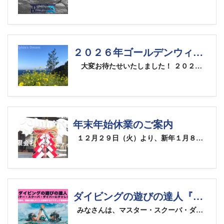
２０２６年ゴールデンウィークまでのツアースケジュール詳細をＵＰ！
大変お待たせいたしました！ ２０２６年ゴールデンウィークまでのツアースケジュールの詳細をＵＰしました。 春に向けて、多彩なツアーをご用意しましたので、海のご予定をご検討くださいね！！ まずは伊豆方面のツアーから！ ２月、３月、４月に開催する全３回の朝発1泊大瀬崎ツアーを、通常のツアー代から３,０００円引きの格安価格にてご提供いたします。 もちろんクラブＤＤメンバー割引も適用されますので、アドバンスランク以上のメンバーの方は、ツアー代が２万円代でご参加いただけますよ！ 中でも、４月４日発の大瀬崎ツアーは、大瀬神社の例大祭「大瀬まつり」の日程に当たります。 天下の奇祭とも言われる、この祭りの最大の見所は、女装した青年たちが華やかに飾り付けられた漁船の上で繰り広げる「勇み踊り」お囃子もにぎやかに岸壁に到着すると、船から海に向かって俵を投げ、それを泳いで拾った青年たちが、神社に大漁と航海の安全を願って参詣します。ダイビングと合わせて祭りも楽しめますよ！ また、３月には伊豆半島でも屈指の地形スポットの西伊豆・雲見ツアーを予定しています。 伊豆半島の西・南エリアのダイナミックな地形と魚影の濃さ、夜は伊豆の民宿ならではの豪華な海鮮料理を存分にお楽しみいただけますよ！ 西伊豆・雲見ツアー詳細 そして、日本海シーズンもいよいよスタート！ 日帰りツアーで行ける越中宮崎では、天使の輪っかの付いたサクラダンゴウオ のベイビーたちがピークを迎えます。１cmにも満たないサイズですが、そのユーモラスな姿と動きがメチャメチャ可愛いですよ。他にも春のウミウシも大量発生中！ オープンウォーターレベルの方から楽しめる水深が比較的浅めの辺ノ島エリアがマクロ天国となります。 まだ水温が低い時期ですので、ご自分のドライスーツが必須です！！ ４月２４日からの４日間は、国内人気Ｎｏ.１のダイブスポット石垣島・川平ツアーを開催！ マンタポイントにも近い川平湾エリアの宿に泊まります。 マンタはもちろん、エダサンゴの群生とそこに生息する色鮮やかなチョウチョウウオやハナダイの大群など、イメージ通りの南の島でのダイビングを楽しんでいただけますよ！ 航空運賃の関係で、ツアー料金は、お申し込み期日ごと４段階のスライド式料金設定となっています。お申し込みが早い程お得ですので、参加を希望される方はお早めにご検討いただき、お申し込みくださいね。 石垣島・川平ツアー詳細 そして２０２６年ゴールデンウィークのツアーは、５月２日(土)出発の５日間で、３年ぶりとなる高知・柏島ツアーを開催します！ 柏島は、四国の西南端に位置する“知る人ぞ知る”ダイビング天国、太平洋の黒潮と豊後水道がぶつかる周辺海域は、魚類が約千種類にも上る豊かな海で、ピグミーシーホースやピンクスクワットロブスターといったレアものマクロ生物が割と普通に見れてしまいます。テーブルサンゴの群生やドロップオフ、水中アーチなど地形も変化に富んでいて、伊豆半島や伊豆諸島域とも沖縄とも違った海をお楽しみいただけます！ 高知・柏島ツアー詳細 その他、エマージェンシー・ファースト・レスポンス（救急法）コースやＰＡＤＩ ＡＷＡＲＥ（環境保護）ＳＰコースなど、長野で受講できるコースも予定しています。 詳しくはツアースケジュールページをご覧ください。 ツアースケジュールページ また、６月までの半年間の最新ツアースケジュール（ＰＤＦ形式）もアップしています。こちらからダウンロードしてご利用頂けます。 ２０２６年１月〜６月ＤＤツアースケジュールＰＤＦ
年末年始休業のご案内
１２月２９日（火）より、新年１月８日（木）まで、年末年始休業を頂きます。 新年の営業は１月６日（月）より、通常通り営業致します。 ２０２５年もドルフィンズドリームをご愛顧頂き、誠に有難うございました。 ２０２６年も変わらぬご愛顧の程、どうぞ宜しくお願い申し上げます。
ダイビングの遊びの達人『マスター・スクーバ・ダイバー』にチャレンジ！
みなさんは、マスター・スクーバ・ダイバー（ＭＳＤ）というランクをご存知ですか？これは特定の講習があるわけではなく、そのダイバーの「経験」を称える、レジャーダイバー最高峰の称号です。 多様な海の楽しみ方を知っているだけでなく、トラブルの予防や対処能力も備えた「最も安全な遊びの達人」。それがマスター・スクーバ・ダイバーなのです！ 【ＭＳＤの認定条件】 ＭＳＤになるためには、以下の条件を満たす必要があります。 ● ＰＡＤＩアドヴァンスド・オープン・ウォーター・ダイバー ● ＰＡＤＩレスキュー・ダイバー ● ５つ以上のＰＡＤＩスペシャルティ・ダイバー（ＳＰ）認定 ● ５０ダイブ以上の経験 「ＭＳＤチャレンジ応援！パッケージ」が登場！ ドルフィンズドリームでは、皆様のＭＳＤへの挑戦を応援するため、とってもお得なパッケージをご用意しました！ ＭＳＤに必須な「５つのＳＰコース」と、レスキュー・ダイバーの前提資格となる「ＥＦＲ（エマージェンシー・ファースト・レスポンス）」のコースフィーをパッケージ化しています。 パッケージ特別価格：７４,８００円（税込） 【ここがとってもお得です！】 ◎ 標準的なＳＰ５つ＋ＥＦＲの通常価格（９６,８００円）と比較して、２２,０００円もお得！ ◎ 選択するＳＰコースによっては、最大６８,２００円もお得になります！ このパッケージを完了すれば、あとはレスキュー・ダイバーを取得するだけで、いよいよ遊びの達人「ＭＳＤ」の仲間入りです！ ＭＳＤチャレンジ応援！パッケージのチラシはこちらから 【お申し込みについて】 ⚫︎ 申込締め切り： ２０２６年１月末日 ⚫︎ 受講期限： ２０２６年末まで ※ 選択されるＳＰコースによって別途、教材費・海洋実習費・申請料がかかります。 ※ レスキュー・ダイバー・コースの料金は含まれておりません。 「もっと海を楽しみたい！」「自信を持って潜りたい！」という皆様のチャレンジを、スタッフ一同全力でサポートします。詳細はお気軽にスタッフまでお問い合わせください！