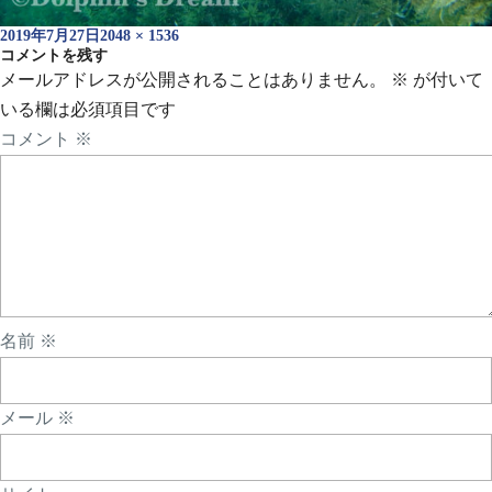
投
フ
2019年7月27日
2048 × 1536
稿
コメントを残す
ル
日:
サ
メールアドレスが公開されることはありません。
※
が付いて
イ
いる欄は必須項目です
ズ
コメント
※
名前
※
メール
※