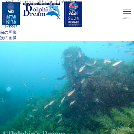
675D4D94-19A4-418D-9601-4D3E6410C611
前の画像
次の画像