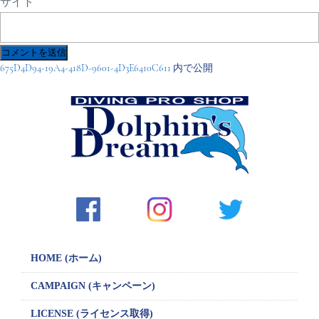
サイト
投
675D4D94-19A4-418D-9601-4D3E6410C611
内で公開
稿
ナ
ビ
ゲ
ー
シ
ョ
ン
HOME (ホーム)
CAMPAIGN
(キャンペーン)
LICENSE
(ライセンス取得)