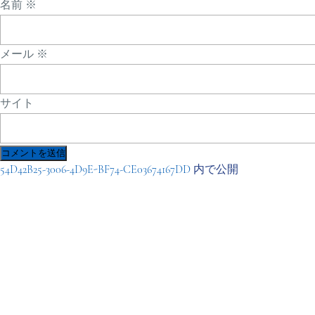
名前
※
メール
※
サイト
投
54D42B25-3006-4D9E-BF74-CE03674167DD
内で公開
稿
ナ
ビ
ゲ
ー
シ
ョ
ン