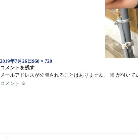
投
フ
2019年7月26日
960 × 720
稿
コメントを残す
ル
日:
サ
メールアドレスが公開されることはありません。
※
が付いて
イ
コメント
※
ズ