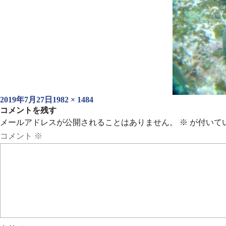
投
フ
2019年7月27日
1982 × 1484
稿
コメントを残す
ル
日:
サ
メールアドレスが公開されることはありません。
※
が付いて
イ
コメント
※
ズ