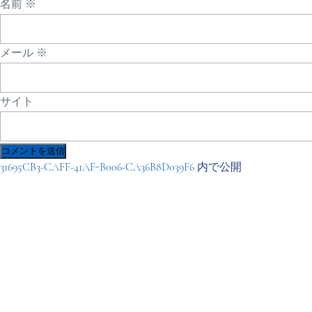
名前
※
メール
※
サイト
投
31695CB3-CAFF-41AF-B006-CA36B8D039F6
内で公開
稿
ナ
ビ
ゲ
ー
シ
ョ
ン