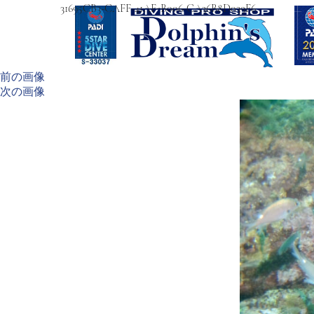
31695CB3-CAFF-41AF-B006-CA36B8D039F6
前の画像
次の画像