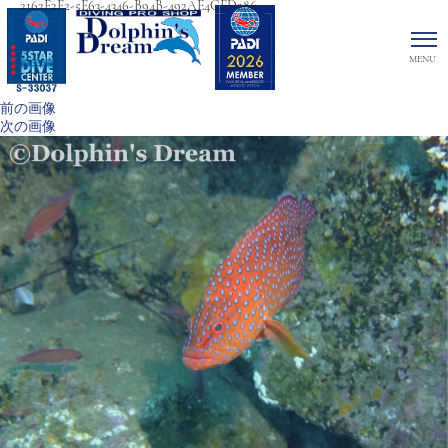
2162F2E2-5E63-4346-B94B-492AE4CED286
前の画像
次の画像