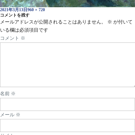
投
フ
2021年3月13日
960 × 720
稿
コメントを残す
ル
日:
サ
メールアドレスが公開されることはありません。
※
が付いて
イ
いる欄は必須項目です
ズ
コメント
※
名前
※
メール
※