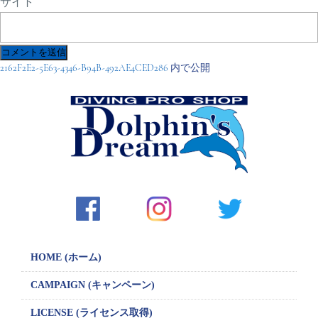
サイト
投
2162F2E2-5E63-4346-B94B-492AE4CED286
内で公開
稿
ナ
ビ
ゲ
ー
シ
ョ
ン
HOME (ホーム)
CAMPAIGN
(キャンペーン)
LICENSE
(ライセンス取得)