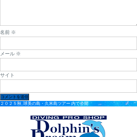
名前
※
メール
※
サイト
投
２０２５秋_球美の島・久米島ツアー
内で公開
稿
ナ
ビ
ゲ
ー
シ