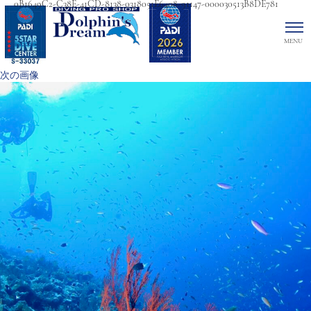
0B1649C2-C38E-41CD-8138-0318051E6408-91147-000030513B8DE781
次の画像