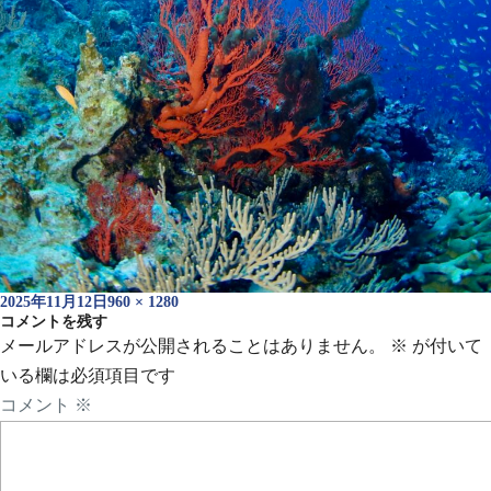
投
フ
2025年11月12日
960 × 1280
稿
コメントを残す
ル
日:
サ
メールアドレスが公開されることはありません。
※
が付いて
イ
いる欄は必須項目です
ズ
コメント
※