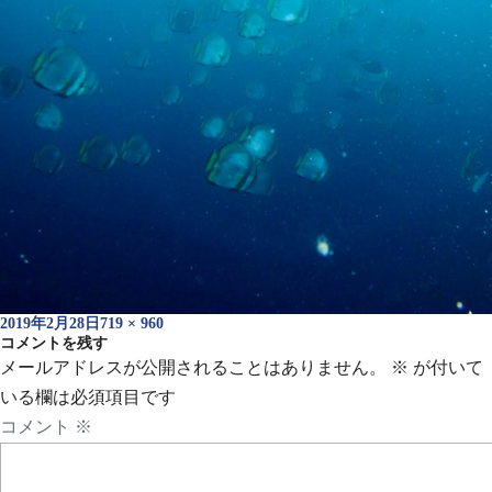
投
フ
2019年2月28日
719 × 960
稿
コメントを残す
ル
日:
サ
メールアドレスが公開されることはありません。
※
が付いて
イ
いる欄は必須項目です
ズ
コメント
※