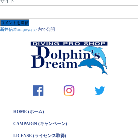
サイト
投
新井信本20190514(2)
内で公開
稿
ナ
ビ
ゲ
ー
シ
ョ
ン
HOME (ホーム)
CAMPAIGN
(キャンペーン)
LICENSE
(ライセンス取得)