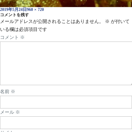
投
フ
2019年5月24日
960 × 720
稿
コメントを残す
ル
日:
サ
メールアドレスが公開されることはありません。
※
が付いて
イ
いる欄は必須項目です
ズ
コメント
※
名前
※
メール
※