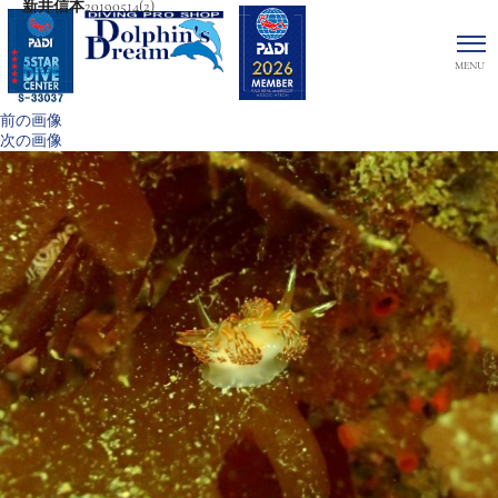
新井信本20190514(2)
前の画像
次の画像