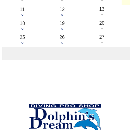
－
－
－
13
11
12
－
○
○
20
18
19
－
○
○
27
25
26
－
○
○