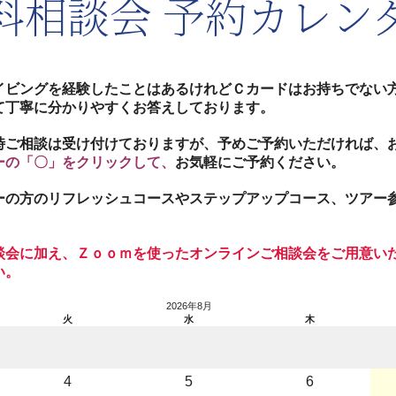
料相談会 予約カレン
イビングを経験したことはあるけれどＣカードはお持ちでない
て丁寧に分かりやすくお答えしております。
時ご相談は受け付けておりますが、予めご予約いただければ、
ーの「〇」をクリックして、
お気軽にご予約ください。
ーの方のリフレッシュコースやステップアップコース、ツアー
談会に加え、Ｚｏｏｍを使ったオンラインご相談会をご用意い
い。
2026年8月
火
水
木
4
5
6