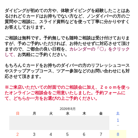
ダイビングが初めての方や、体験ダイビングを経験したことはあ
るけれどＣカードはお持ちでない方など、ノンダイバーの方のご
質問やご相談に、スライド資料などを使って丁寧に分かりやすく
お答えしております。
ご相談は無料です。予約無しでも随時ご相談は受け付けておりま
すが、予めご予約いただければ、お待たせせずに対応させて頂け
ますので、ご都合の良い日程を、
カレンダーの「〇」をクリック
して、
お気軽にご予約ください。
もちろんＣカードをお持ちのダイバーの方のリフレッシュコース
やステップアップコース、ツアー参加などのお問い合わせにも対
応させて頂きます。
※ご来店いただいての対面でのご相談会に加え、Ｚｏｏｍを使っ
たオンラインご相談会をご用意いたしました。予約フォームに
て、どちらか一方をお選びの上ご予約ください。
2026年8月
日
月
火
水
木
金
土
1
－
2
3
4
5
6
7
8