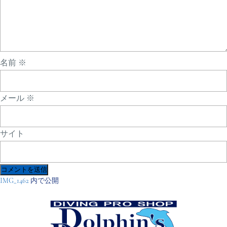
名前
※
メール
※
サイト
投
IMG_1462
内で公開
稿
ナ
ビ
ゲ
ー