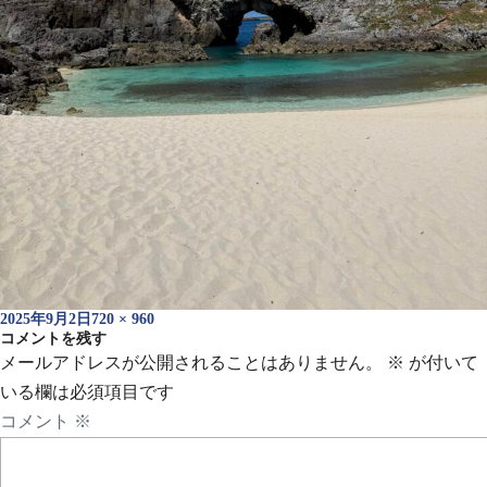
投
フ
2025年9月2日
720 × 960
稿
コメントを残す
ル
日:
サ
メールアドレスが公開されることはありません。
※
が付いて
イ
いる欄は必須項目です
ズ
コメント
※