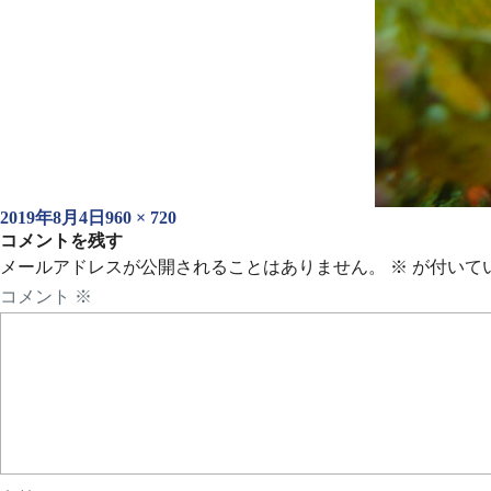
投
フ
2019年8月4日
960 × 720
稿
コメントを残す
ル
日:
サ
メールアドレスが公開されることはありません。
※
が付いて
イ
コメント
※
ズ