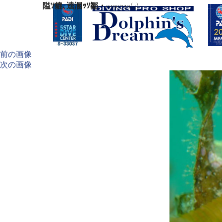
隘ｿ貔､逵溷ｯｿ鄒・0190720(4)
前の画像
次の画像