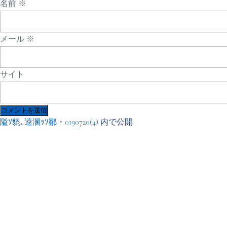
名前
※
メール
※
サイト
投
隘ｿ貔､逵溷ｯｿ鄒・0190720(4)
内で公開
稿
ナ
ビ
ゲ
ー
シ
ョ
ン