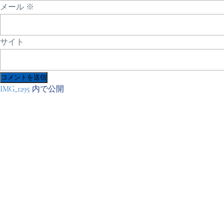
メール
※
サイト
投
IMG_1295
内で公開
稿
ナ
ビ
ゲ
ー
シ
ョ
ン