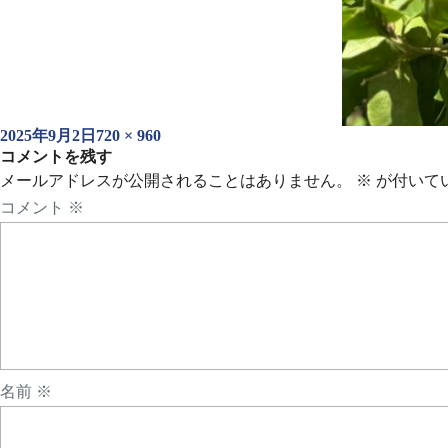
投
フ
2025年9月2日
720 × 960
稿
コメントを残す
ル
日:
サ
メールアドレスが公開されることはありません。
※
が付いて
イ
コメント
※
ズ
名前
※