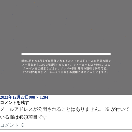
投
フ
2022年12月27日
908 × 1284
稿
コメントを残す
ル
日:
サ
メールアドレスが公開されることはありません。
※
が付いて
イ
いる欄は必須項目です
ズ
コメント
※