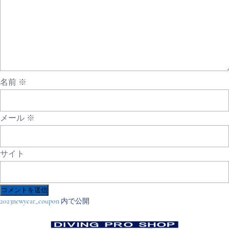
名前
※
メール
※
サイト
投
2023newyear_coupon
内で公開
稿
ナ
ビ