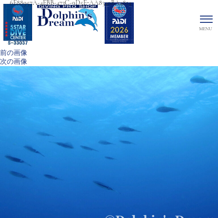
6E88957A-4EBB-473C-9D5E-AA8340BA4814
前の画像
次の画像