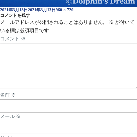
投
フ
2021年3月13日
2021年3月13日
960 × 720
稿
コメントを残す
ル
日:
サ
メールアドレスが公開されることはありません。
※
が付いて
イ
いる欄は必須項目です
ズ
コメント
※
名前
※
メール
※