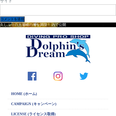
サイト
投
久しぶりの大瀬崎の海を満喫！
内で公開
稿
ナ
ビ
ゲ
ー
シ
ョ
ン
HOME (ホーム)
CAMPAIGN
(キャンペーン)
LICENSE
(ライセンス取得)