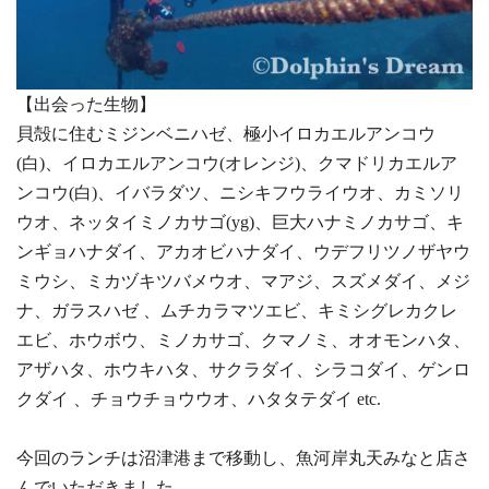
【出会った生物】
貝殻に住むミジンベニハゼ、極小イロカエルアンコウ
(白)、イロカエルアンコウ(オレンジ)、クマドリカエルア
ンコウ(白)、イバラダツ、ニシキフウライウオ、カミソリ
ウオ、ネッタイミノカサゴ(yg)、巨大ハナミノカサゴ、キ
ンギョハナダイ、アカオビハナダイ、ウデフリツノザヤウ
ミウシ、ミカヅキツバメウオ、マアジ、スズメダイ、メジ
ナ、ガラスハゼ 、ムチカラマツエビ、キミシグレカクレ
エビ、ホウボウ、ミノカサゴ、クマノミ、オオモンハタ、
アザハタ、ホウキハタ、サクラダイ、シラコダイ、ゲンロ
クダイ 、チョウチョウウオ、ハタタテダイ etc.
今回のランチは沼津港まで移動し、魚河岸丸天みなと店さ
んでいただきました。