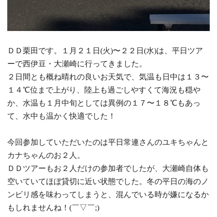
ＤＤ栗田です。１月２１日(火)〜２２日(水)は、平日ツア
ーで西伊豆・大瀬崎に行ってきました。
２日間とも概ね晴れの良いお天気で、気温も日中は１３〜
１４℃位まで上がり、陸上も過ごしやすくて海況も穏や
か、水温も１月中旬としては異例の１７〜１８℃もあっ
て、水中も温かく快適でした！
今回参加していただいたのは平日常連さんのユキちゃんと
カナちゃんのお２人。
ＤＤツアーもお２人だけの参加者でしたが、大瀬崎自体も
空いていてほぼ貸切に近い状態でした。冬の平日の海のノ
ンビリ感を味わってしまうと、混んでいる時が嫌になるか
もしれませんね！(￣▽￣;)