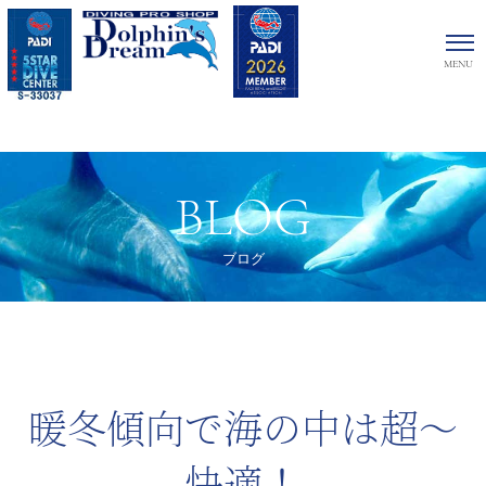
BLOG
ブログ
暖冬傾向で海の中は超〜
快適！