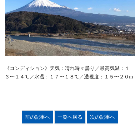
《コンディション》天気：晴れ時々曇り／最高気温：１
３〜１４℃／水温：１７〜１８℃／透視度：１５〜２０m
前の記事へ
一覧へ戻る
次の記事へ