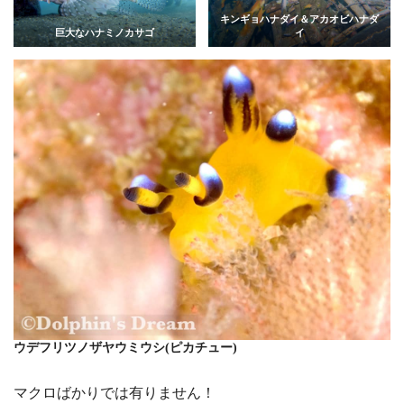
キンギョハナダイ＆アカオビハナダ
巨大なハナミノカサゴ
イ
ウデフリツノザヤウミウシ(ピカチュー)
マクロばかりでは有りません！