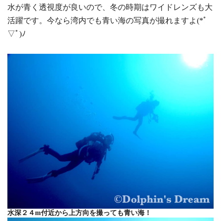
水が青く透視度が良いので、冬の時期はワイドレンズも大
活躍です。今なら湾内でも青い海の写真が撮れますよ(*ﾟ
▽ﾟ)ﾉ
水深２４m付近から上方向を撮っても青い海！